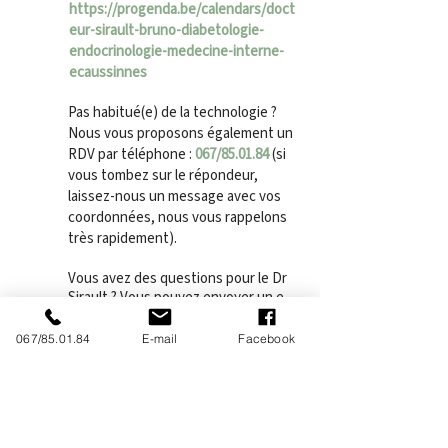
https://progenda.be/calendars/doct
eur-sirault-bruno-diabetologie-
endocrinologie-medecine-interne-
ecaussinnes
Pas habitué(e) de la technologie ?
Nous vous proposons également un
RDV par téléphone :
067/85.01.84
(si
vous tombez sur le répondeur,
laissez-nous un message avec vos
coordonnées, nous vous rappelons
très rapidement).
Vous avez des questions pour le Dr
Sirault ? Vous pouvez envoyer un e-
mail sur :
maisonmedicale7190@gmail.com
067/85.01.84
E-mail
Facebook
Adresse :
Rue Arthur Pouplier, 40 -
7190
Écaussinnes