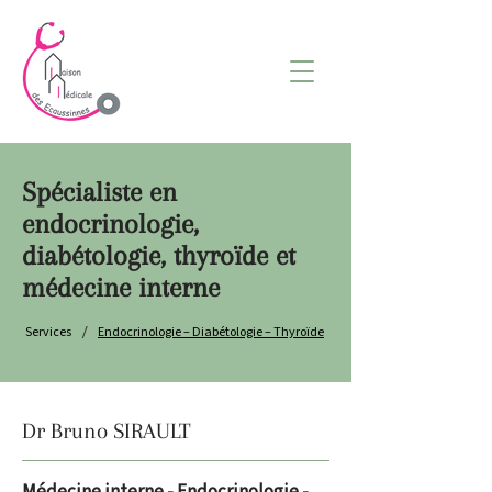
Spécialiste en
endocrinologie,
diabétologie, thyroïde et
médecine interne
/
Services
Endocrinologie – Diabétologie – Thyroïde
Dr Bruno SIRAULT