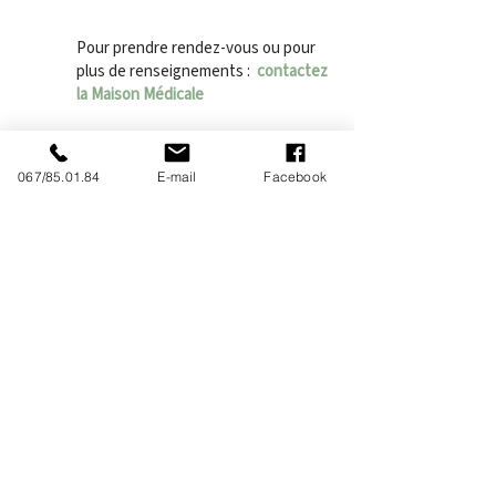
Pour prendre rendez-vous ou pour
plus de renseignements :
contactez
la Maison Médicale
Adresse :
Rue Arthur Pouplier, 40 -
7190
Écaussinnes
067/85.01.84
E-mail
Facebook
Vous souhaitez en savoir plus ?
Retournez sur la page d'accueil.
Vers la page d'accueil